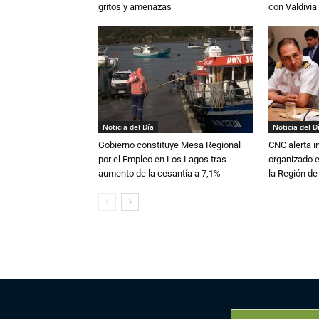
gritos y amenazas
con Valdivia
Noticia del Día
Noticia del D
Gobierno constituye Mesa Regional
CNC alerta in
por el Empleo en Los Lagos tras
organizado e
aumento de la cesantía a 7,1%
la Región d