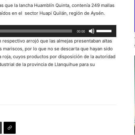
as que la lancha Huamblín Quinta, contenía 249 mallas
aídos en el sector Huapi Quilán, región de Aysén.
Utiliza
00:00
las
n respectivo arrojó que las almejas presentaban altas
teclas
s mariscos, por lo que no se descarta que hayan sido
de
 roja, cuyos productos por disposición de la autoridad
flecha
ustrial de la provincia de Llanquihue para su
arriba/abajo
para
aumentar
o
disminuir
el
volumen.