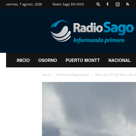
viernes, 7 agosto, 2026
Radio Sago EN VIVO
RadioSago
INICIO
OSORNO
PUERTO MONTT
NACIONAL
Inicio
Noticias Regionales
Más de 20 mil kilos de 