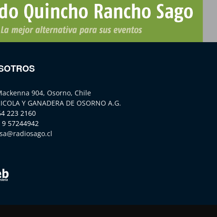
SOTROS
Mackenna 904, Osorno, Chile
ICOLA Y GANADERA DE OSORNO A.G.
64 223 2160
 9 57244942
sa@radiosago.cl