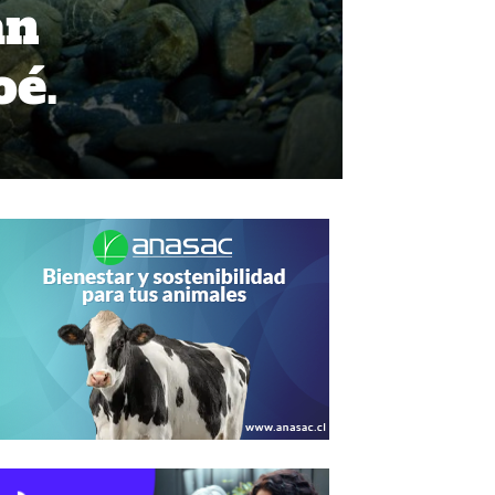
an
oé.