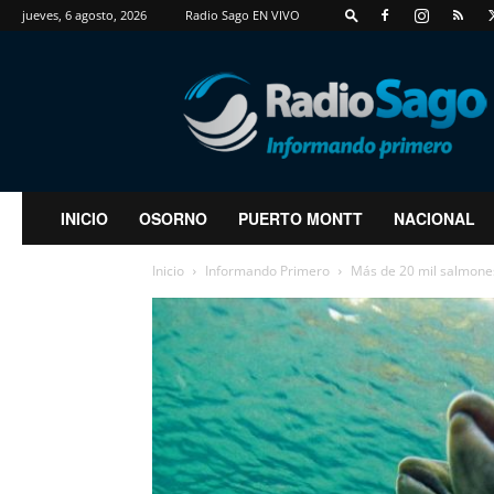
jueves, 6 agosto, 2026
Radio Sago EN VIVO
RadioSago
INICIO
OSORNO
PUERTO MONTT
NACIONAL
Inicio
Informando Primero
Más de 20 mil salmones