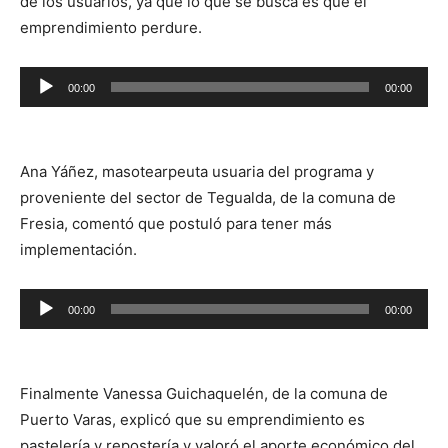
de los usuarios, ya que lo que se busca es que el
emprendimiento perdure.
Reproductor
00:00
00:00
de
audio
Ana Yáñez, masotearpeuta usuaria del programa y
proveniente del sector de Tegualda, de la comuna de
Fresia, comentó que postuló para tener más
implementación.
Reproductor
00:00
00:00
de
audio
Finalmente Vanessa Guichaquelén, de la comuna de
Puerto Varas, explicó que su emprendimiento es
pastelería y repostería y valoró el aporte económico del