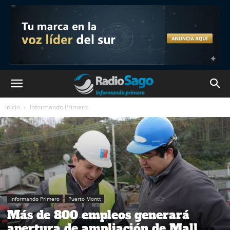
Inicio
Informando Primero
Informando Primero
Puerto Montt
Más de 800 empleos generará
apertura de ampliación de Mall