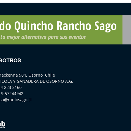
SOTROS
Mackenna 904, Osorno, Chile
ICOLA Y GANADERA DE OSORNO A.G.
64 223 2160
 9 57244942
sa@radiosago.cl