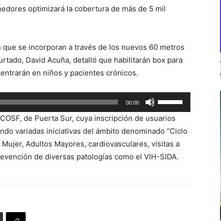
edores optimizará la cobertura de más de 5 mil
n que se incorporan a través de los nuevos 60 metros
rtado, David Acuña, detalló que habilitarán box para
entrarán en niños y pacientes crónicos.
Utiliza
00:00
las
ECOSF, de Puerta Sur, cuya inscripción de usuarios
teclas
ndo variadas iniciativas del ámbito denominado “Ciclo
de
 Mujer, Adultos Mayores, cardiovasculares, visitas a
flecha
revención de diversas patologías como el VIH-SIDA.
arriba/abajo
para
aumentar
o
disminuir