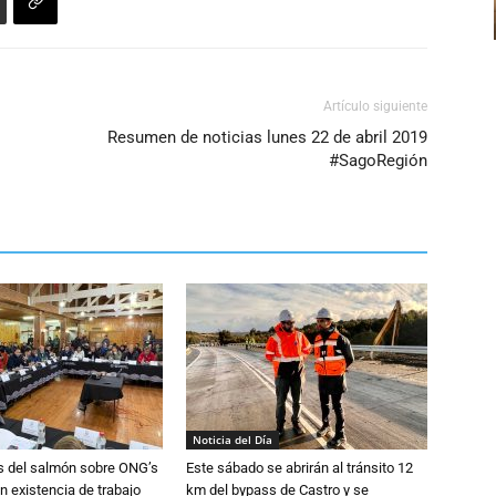
el
volumen.
Artículo siguiente
Resumen de noticias lunes 22 de abril 2019
#SagoRegión
Noticia del Día
s del salmón sobre ONG’s
Este sábado se abrirán al tránsito 12
n existencia de trabajo
km del bypass de Castro y se