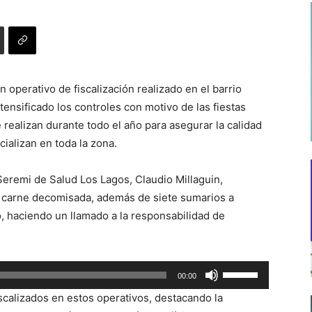
n operativo de fiscalización realizado en el barrio
nsificado los controles con motivo de las fiestas
 realizan durante todo el año para asegurar la calidad
ializan en toda la zona.
a Seremi de Salud Los Lagos, Claudio Millaguin,
e carne decomisada, además de siete sumarios a
, haciendo un llamado a la responsabilidad de
Utiliza
00:00
las
iscalizados en estos operativos, destacando la
teclas