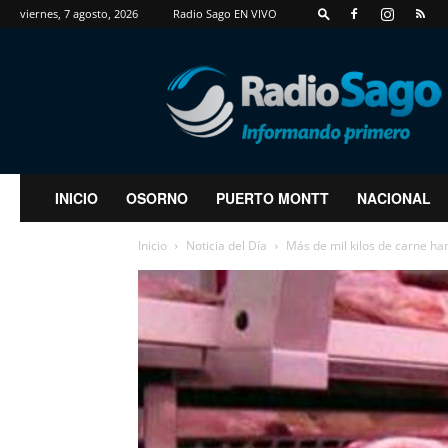
viernes, 7 agosto, 2026
Radio Sago EN VIVO
RadioSago
INICIO
OSORNO
PUERTO MONTT
NACIONAL
Inicio
Noticia del Día
Más de mil kilos de carne han