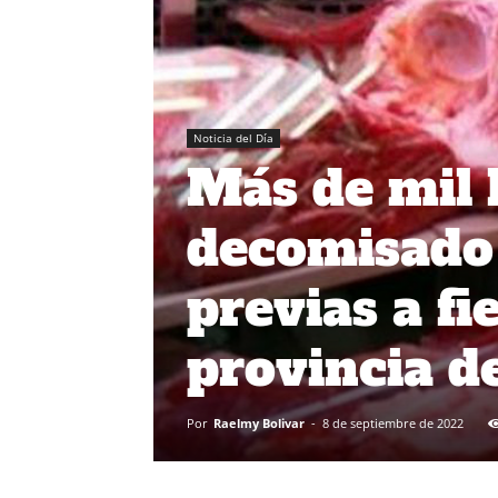
Noticia del Día
Más de mil 
decomisado 
previas a fi
provincia d
Por
Raelmy Bolivar
-
8 de septiembre de 2022