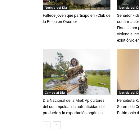
Noticia del Día
Noticia del D
Fallece joven que participó en «Club de
Senador Fide
la Pelea en Osorno»
confirmación
Fiscalía por
violencia in
existió violen
Campo al Día
Noticia del D
Día Nacional de la Miel: Apicultores
Periodista 
del sur impulsan la autenticidad del
Seremi de Cul
producto y la exportación orgánica
Patrimonio d