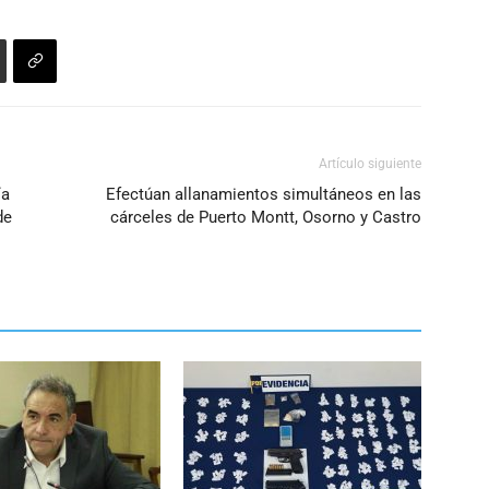
disminuir
el
volumen.
Artículo siguiente
ía
Efectúan allanamientos simultáneos en las
de
cárceles de Puerto Montt, Osorno y Castro