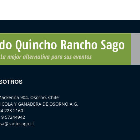
SOTROS
Mackenna 904, Osorno, Chile
ICOLA Y GANADERA DE OSORNO A.G.
64 223 2160
 9 57244942
sa@radiosago.cl