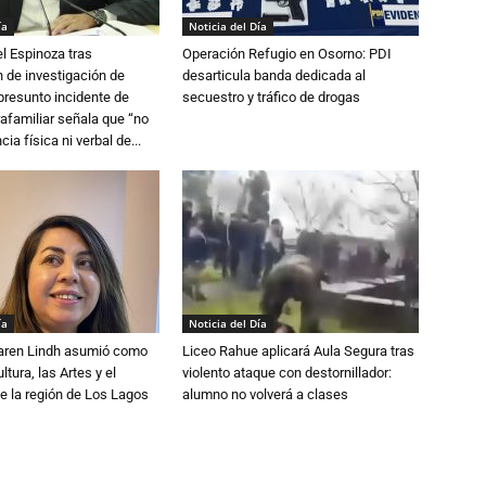
ía
Noticia del Día
l Espinoza tras
Operación Refugio en Osorno: PDI
 de investigación de
desarticula banda dedicada al
 presunto incidente de
secuestro y tráfico de drogas
trafamiliar señala que “no
cia física ni verbal de...
ía
Noticia del Día
Karen Lindh asumió como
Liceo Rahue aplicará Aula Segura tras
tura, las Artes y el
violento ataque con destornillador:
e la región de Los Lagos
alumno no volverá a clases