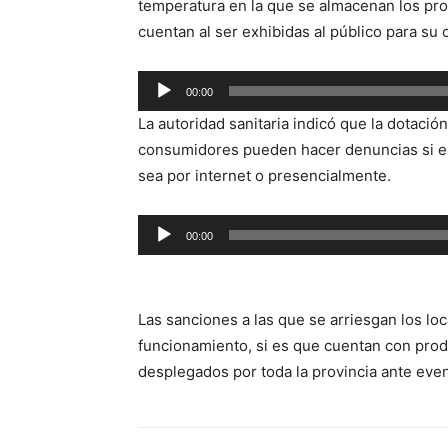
temperatura en la que se almacenan los prod
cuentan al ser exhibidas al público para su
Reproductor
00:00
de
La autoridad sanitaria indicó que la dotació
audio
consumidores pueden hacer denuncias si es
sea por internet o presencialmente.
Reproductor
00:00
de
audio
Las sanciones a las que se arriesgan los lo
funcionamiento, si es que cuentan con prod
desplegados por toda la provincia ante event