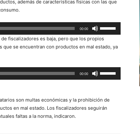
uctos, además de características físicas con las que
de
 consumo.
flecha
arriba/abajo
Utiliza
00:00
para
las
aumentar
n de fiscalizadores es baja, pero que los propios
teclas
o
 que se encuentran con productos en mal estado, ya
de
disminuir
flecha
el
arriba/abajo
volumen.
Utiliza
00:00
para
las
aumentar
teclas
o
de
disminuir
catarios son multas económicas y la prohibición de
flecha
el
uctos en mal estado. Los fiscalizadores seguirán
arriba/abajo
volumen.
uales faltas a la norma, indicaron.
para
aumentar
o