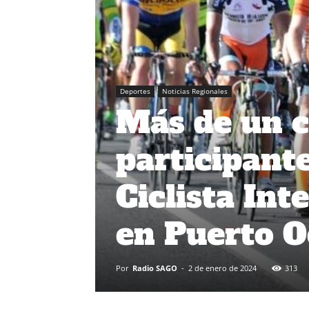
Deportes
Noticias Regionales
Más de un c
participante
Ciclista Int
en Puerto O
Por
Radio SAGO
-
2 de enero de 2024
313