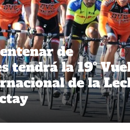
entenar de
s tendrá la 19º Vue
ernacional de la Le
ctay