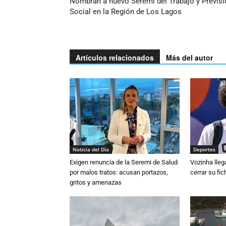
Nombran a nuevo Seremi del Trabajo y Previsi
Social en la Región de Los Lagos
Artículos relacionados
Más del autor
Noticia del Día
Deportes
Exigen renuncia de la Seremi de Salud
Vozinha lleg
por malos tratos: acusan portazos,
cerrar su fi
gritos y amenazas