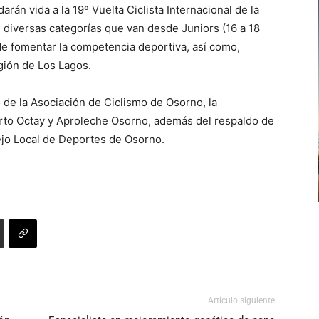
rán vida a la 19º Vuelta Ciclista Internacional de la
flecha
 diversas categorías que van desde Juniors (16 a 18
arriba/abajo
 de fomentar la competencia deportiva, así como,
para
egión de Los Lagos.
aumentar
o
 de la Asociación de Ciclismo de Osorno, la
disminuir
erto Octay y Aproleche Osorno, además del respaldo de
el
ejo Local de Deportes de Osorno.
volumen.
Artículo siguiente