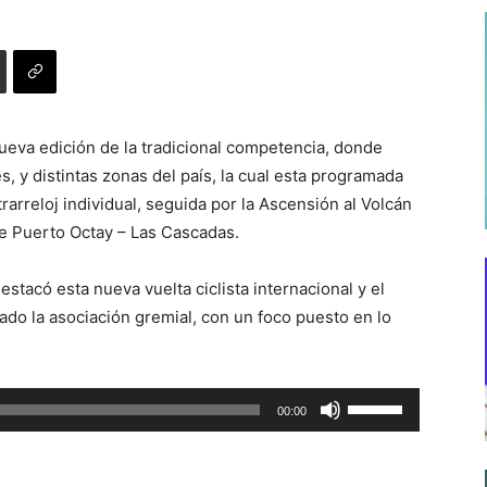
nueva edición de la tradicional competencia, donde
s, y distintas zonas del país, la cual esta programada
trarreloj individual, seguida por la Ascensión al Volcán
le Puerto Octay – Las Cascadas.
stacó esta nueva vuelta ciclista internacional y el
zado la asociación gremial, con un foco puesto en lo
Utiliza
00:00
las
teclas
de