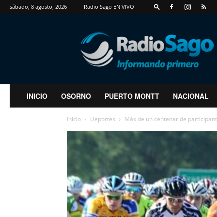
sábado, 8 agosto, 2026
Radio Sago EN VIVO
RadioSago
INICIO
OSORNO
PUERTO MONTT
NACIONAL
Inicio
Deportes
Más de un centenar de participantes