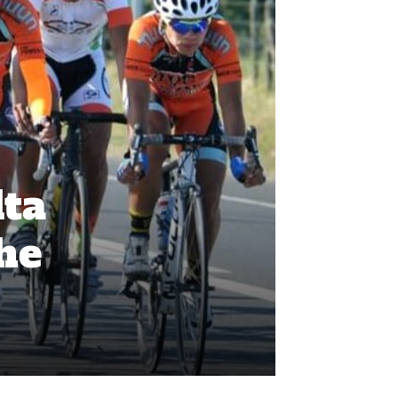
lta
che