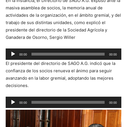
En la instancia, el Directorio de SAGO A.G. expuso ante la
masiva asamblea de socios, la memoria anual de
actividades de la organización, en el ámbito gremial, y del
trabajo de sus distintas unidades, como explicó el
presidente del directorio de la Sociedad Agrícola y
Ganadera de Osorno, Sergio Willer
Reproductor
00:00
00:00
de
El presidente del directorio de SAGO A.G. indicó que la
audio
confianza de los socios renueva el ánimo para seguir
avanzando en la labor gremial, adoptando las mejores
decisiones.
Reproductor
00:00
00:00
de
audio