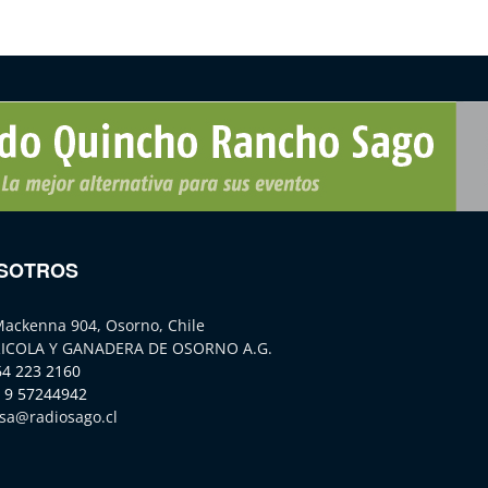
SOTROS
Mackenna 904, Osorno, Chile
ICOLA Y GANADERA DE OSORNO A.G.
64 223 2160
 9 57244942
sa@radiosago.cl