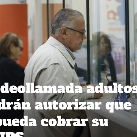
deollamada adulto
rán autorizar que
ueda cobrar su