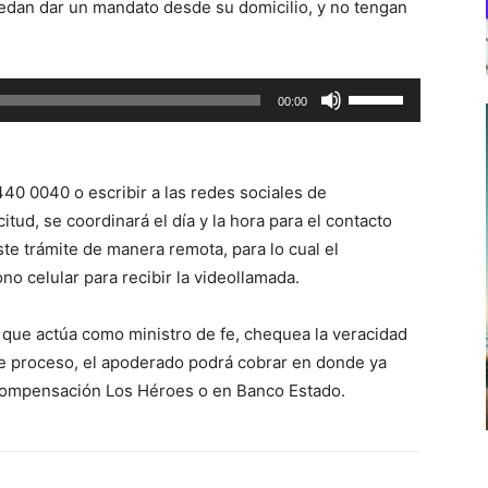
edan dar un mandato desde su domicilio, y no tengan
Utiliza
00:00
las
teclas
de
40 0040 o escribir a las redes sociales de
flecha
itud, se coordinará el día y la hora para el contacto
arriba/abajo
este trámite de manera remota, para lo cual el
para
o celular para recibir la videollamada.
aumentar
o
 que actúa como ministro de fe, chequea la veracidad
disminuir
ste proceso, el apoderado podrá cobrar en donde ya
el
Compensación Los Héroes o en Banco Estado.
volumen.