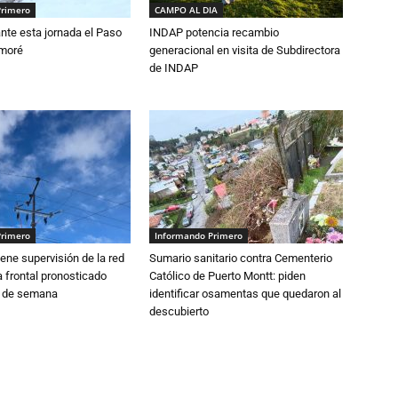
Primero
CAMPO AL DIA
nte esta jornada el Paso
INDAP potencia recambio
amoré
generacional en visita de Subdirectora
de INDAP
Primero
Informando Primero
ne supervisión de la red
Sumario sanitario contra Cementerio
 frontal pronosticado
Católico de Puerto Montt: piden
n de semana
identificar osamentas que quedaron al
descubierto