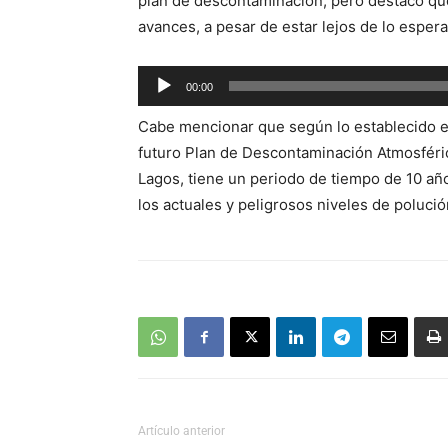
plan de descontaminación, pero destacó que
avances, a pesar de estar lejos de lo esper
Reproductor
00:00
de
Cabe mencionar que según lo establecido en
audio
futuro Plan de Descontaminación Atmosféric
Lagos, tiene un periodo de tiempo de 10 añ
los actuales y peligrosos niveles de polució
Artículo anterior