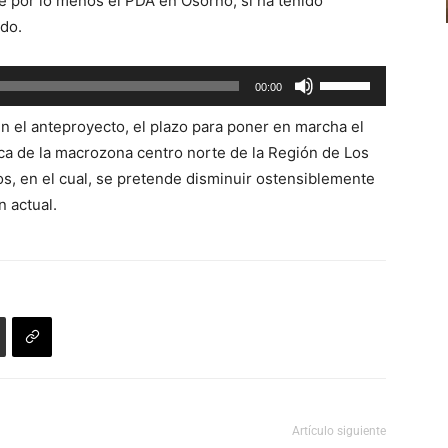
 por lo menos el PDA en Osorno, sí ha tenido
flecha
volumen.
ado.
arriba/abajo
para
Utiliza
00:00
aumentar
las
o
 el anteproyecto, el plazo para poner en marcha el
teclas
disminuir
a de la macrozona centro norte de la Región de Los
de
el
os, en el cual, se pretende disminuir ostensiblemente
flecha
volumen.
n actual.
arriba/abajo
para
aumentar
o
disminuir
el
volumen.
Artículo siguiente