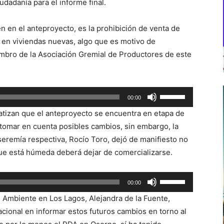
udadanía para el informe final.
 en el anteproyecto, es la prohibición de venta de
a en viviendas nuevas, algo que es motivo de
mbro de la Asociación Gremial de Productores de este
Utiliza
00:00
las
tizan que el anteproyecto se encuentra en etapa de
teclas
 tomar en cuenta posibles cambios, sin embargo, la
de
a seremía respectiva, Rocío Toro, dejó de manifiesto no
flecha
a que está húmeda deberá dejar de comercializarse.
arriba/abajo
para
Utiliza
00:00
aumentar
las
o
o Ambiente en Los Lagos, Alejandra de la Fuente,
teclas
disminuir
cional en informar estos futuros cambios en torno al
de
el