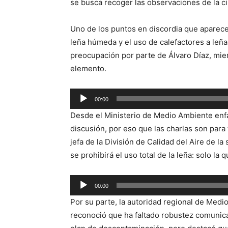
se busca recoger las observaciones de la ci
Uno de los puntos en discordia que aparecen
leña húmeda y el uso de calefactores a leñ
preocupación por parte de Álvaro Díaz, mie
elemento.
Reproductor
00:00
de
Desde el Ministerio de Medio Ambiente enfa
audio
discusión, por eso que las charlas son para
jefa de la División de Calidad del Aire de l
se prohibirá el uso total de la leña: solo l
Reproductor
00:00
de
Por su parte, la autoridad regional de Medi
audio
reconoció que ha faltado robustez comunica