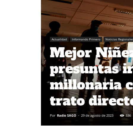
Actualidad
Informando Primero
Noticias Regionale
Mejor Niñez
presuntas i
millonaria 
trato direct
Por
Radio SAGO
-
29 de agosto de 2023
336