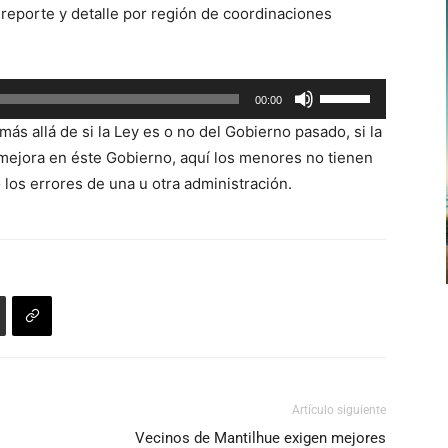
 reporte y detalle por región de coordinaciones
flecha
arriba/abajo
para
Utiliza
00:00
aumentar
las
o
más allá de si la Ley es o no del Gobierno pasado, si la
teclas
disminuir
mejora en éste Gobierno, aquí los menores no tienen
de
el
 los errores de una u otra administración.
flecha
volumen.
arriba/abajo
para
aumentar
o
disminuir
el
volumen.
Artículo siguiente
Vecinos de Mantilhue exigen mejores