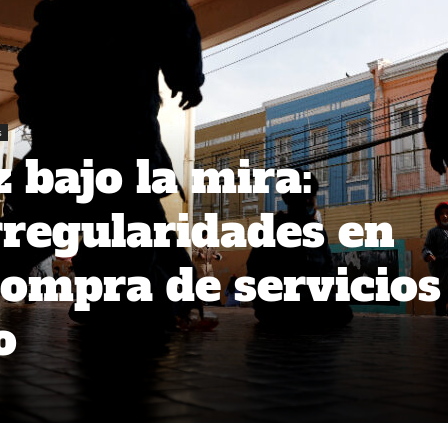
s
 bajo la mira:
rregularidades en
compra de servicios
o