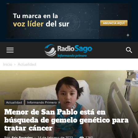
Inicio
Actualidad
Actualidad
Informando Primero
Menor de San Pablo está en
búsqueda de gemelo genético para
tratar cáncer
Por
Eric Paredes
-
14 de febrero de 2022
1260