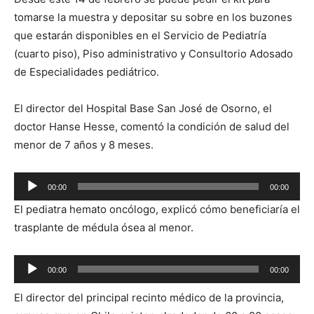
tomarse la muestra y depositar su sobre en los buzones
que estarán disponibles en el Servicio de Pediatría
(cuarto piso), Piso administrativo y Consultorio Adosado
de Especialidades pediátrico.
El director del Hospital Base San José de Osorno, el
doctor Hanse Hesse, comentó la condición de salud del
menor de 7 años y 8 meses.
Reproductor
00:00
00:00
de
El pediatra hemato oncólogo, explicó cómo beneficiaría el
audio
trasplante de médula ósea al menor.
Reproductor
00:00
00:00
de
El director del principal recinto médico de la provincia,
audio