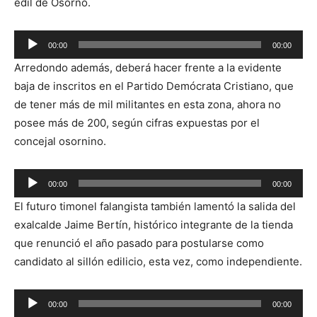
edil de Osorno.
Reproductor
00:00
00:00
de
Arredondo además, deberá hacer frente a la evidente
audio
baja de inscritos en el Partido Demócrata Cristiano, que
de tener más de mil militantes en esta zona, ahora no
posee más de 200, según cifras expuestas por el
concejal osornino.
Reproductor
00:00
00:00
de
El futuro timonel falangista también lamentó la salida del
audio
exalcalde Jaime Bertín, histórico integrante de la tienda
que renunció el año pasado para postularse como
candidato al sillón edilicio, esta vez, como independiente.
Reproductor
00:00
00:00
de