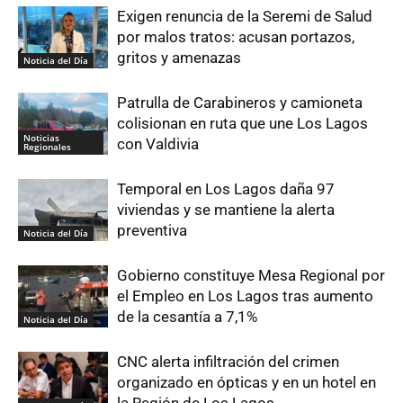
Exigen renuncia de la Seremi de Salud
por malos tratos: acusan portazos,
gritos y amenazas
Noticia del Día
Patrulla de Carabineros y camioneta
colisionan en ruta que une Los Lagos
Noticias
con Valdivia
Regionales
Temporal en Los Lagos daña 97
viviendas y se mantiene la alerta
preventiva
Noticia del Día
Gobierno constituye Mesa Regional por
el Empleo en Los Lagos tras aumento
de la cesantía a 7,1%
Noticia del Día
CNC alerta infiltración del crimen
organizado en ópticas y en un hotel en
la Región de Los Lagos