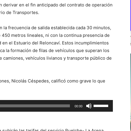
n derivar en el fin anticipado del contrato de operación
rio de Transportes.
 la frecuencia de salida establecida cada 30 minutos,
450 metros lineales, ni con la continua presencia de
d en el Estuario del Reloncaví. Estos incumplimientos
ica la formación de filas de vehículos que superan los
 camiones, vehículos livianos y transporte público de
nes, Nicolás Céspedes, calificó como grave lo que
Utiliza
00:00
las
teclas
de
subirán las tarifas del servicio Puelche- La Arena.