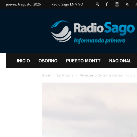
jueves, 6 agosto, 2026
Radio Sago EN VIVO
RadioSago
INICIO
OSORNO
PUERTO MONTT
NACIONAL
Inicio
Es Noticia
Ministerio de transportes inició 