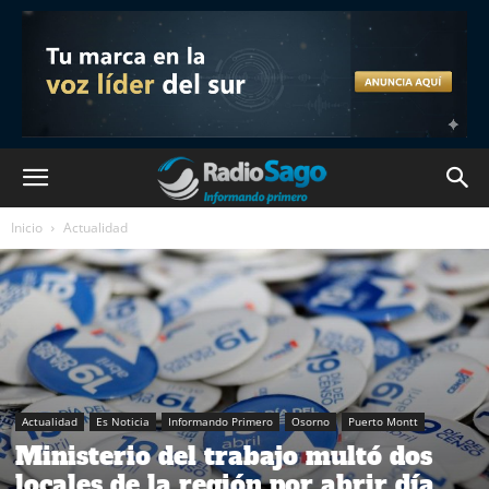
Inicio
Actualidad
Actualidad
Es Noticia
Informando Primero
Osorno
Puerto Montt
Ministerio del trabajo multó dos
locales de la región por abrir día