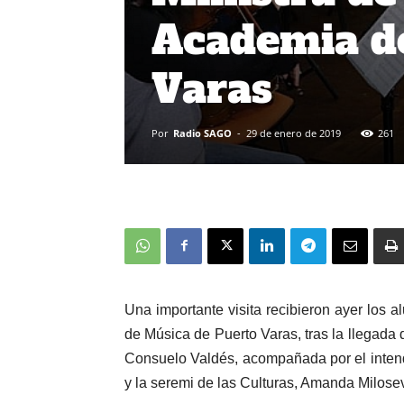
Academia d
Varas
Por
Radio SAGO
-
29 de enero de 2019
261
Una importante visita recibieron ayer los a
de Música de Puerto Varas, tras la llegada d
Consuelo Valdés, acompañada por el inte
y la seremi de las Culturas, Amanda Milosev