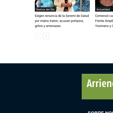
Noticia del Día
Actualidad
Exigen renuncia de la Seremi de Salud
Comenzó cam
por malos tratos: acusan portazos,
Frente Ampli
gritos y amenazas
Yeomans y C
SOBRE NO