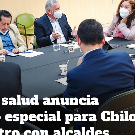
 salud anuncia
 especial para Chil
tro con alcaldes