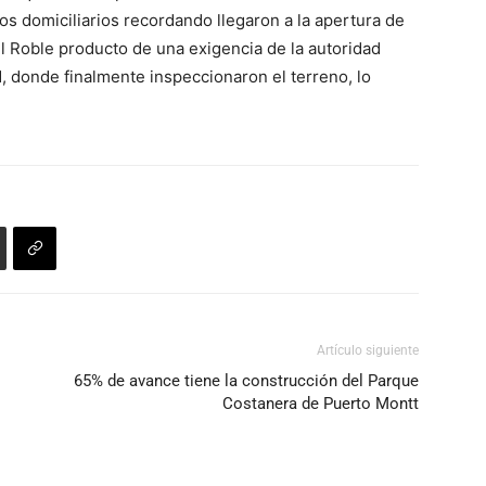
teclas
el
os domiciliarios recordando llegaron a la apertura de
de
volumen.
el Roble producto de una exigencia de la autoridad
flecha
d, donde finalmente inspeccionaron el terreno, lo
arriba/abajo
para
aumentar
o
disminuir
el
volumen.
Artículo siguiente
65% de avance tiene la construcción del Parque
Costanera de Puerto Montt