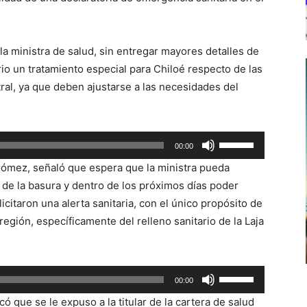
 la ministra de salud, sin entregar mayores detalles de
io un tratamiento especial para Chiloé respecto de las
ral, ya que deben ajustarse a las necesidades del
Utiliza
00:00
las
Gómez, señaló que espera que la ministra pueda
teclas
s de la basura y dentro de los próximos días poder
de
citaron una alerta sanitaria, con el único propósito de
flecha
egión, específicamente del relleno sanitario de la Laja
arriba/abajo
para
aumentar
Utiliza
00:00
o
las
disminuir
ó que se le expuso a la titular de la cartera de salud