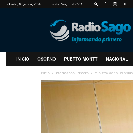
sábado, 8 agosto, 2026
Radio Sago EN VIVO
RadioSago
INICIO
OSORNO
PUERTO MONTT
NACIONAL
Inicio
Informando Primero
Ministra de salud anunc