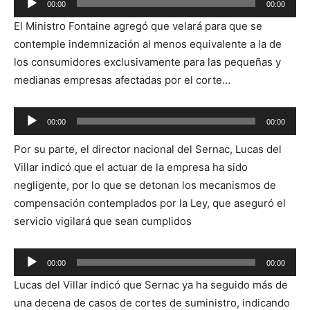
00:00
00:00
de
El Ministro Fontaine agregó que velará para que se
audio
contemple indemnización al menos equivalente a la de
los consumidores exclusivamente para las pequeñas y
medianas empresas afectadas por el corte…
Reproductor
00:00
00:00
de
Por su parte, el director nacional del Sernac, Lucas del
audio
Villar indicó que el actuar de la empresa ha sido
negligente, por lo que se detonan los mecanismos de
compensación contemplados por la Ley, que aseguró el
servicio vigilará que sean cumplidos
Reproductor
00:00
00:00
de
Lucas del Villar indicó que Sernac ya ha seguido más de
audio
una decena de casos de cortes de suministro, indicando