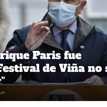
rique Paris fue
 Festival de Viña no 
”
277