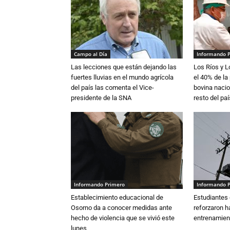
Campo al Día
Informando 
Las lecciones que están dejando las
Los Ríos y 
fuertes lluvias en el mundo agrícola
el 40% de la
del país las comenta el Vice-
bovina nacio
presidente de la SNA
resto del paí
Informando Primero
Informando 
Establecimiento educacional de
Estudiantes 
Osorno da a conocer medidas ante
reforzaron h
hecho de violencia que se vivió este
entrenamien
lunes