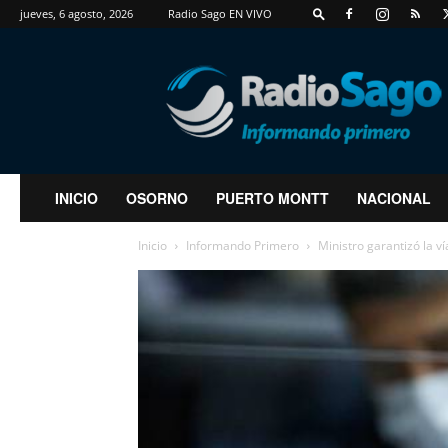
jueves, 6 agosto, 2026
Radio Sago EN VIVO
RadioSago
INICIO
OSORNO
PUERTO MONTT
NACIONAL
Inicio
Informando Primero
Ministro garantizó la ví