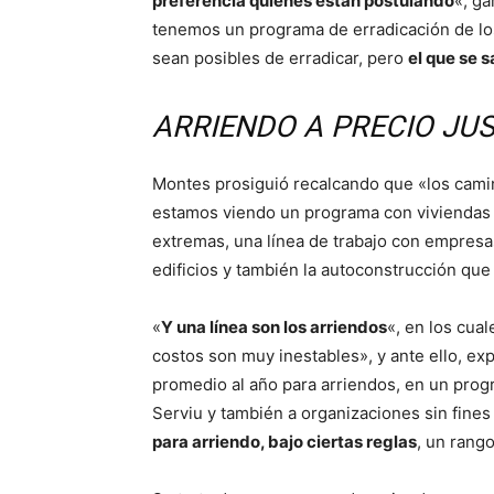
preferencia quienes están postulando
«, g
tenemos un programa de erradicación de l
sean posibles de erradicar, pero
el que se s
ARRIENDO A PRECIO JU
Montes prosiguió recalcando que «los camin
estamos viendo un programa con viviendas 
extremas, una línea de trabajo con empresas
edificios y también la autoconstrucción q
«
Y una línea son los arriendos
«, en los cua
costos son muy inestables», y ante ello, ex
promedio al año para arriendos, en un prog
Serviu y también a organizaciones sin fines
para arriendo, bajo ciertas reglas
, un rang