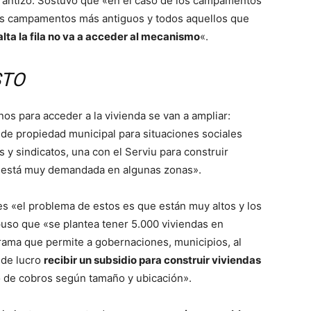
arantizó. Sostuvo que «en el caso de los campamentos
os campamentos más antiguos y todos aquellos que
alta la fila no va a acceder al mecanismo
«.
STO
os para acceder a la vivienda se van a ampliar:
de propiedad municipal para situaciones sociales
 y sindicatos, una con el Serviu para construir
ue está muy demandada en algunas zonas».
les «el problema de estos es que están muy altos y los
puso que «se plantea tener 5.000 viviendas en
rama que permite a gobernaciones, municipios, al
 de lucro
recibir un subsidio para construir viviendas
o de cobros según tamaño y ubicación».