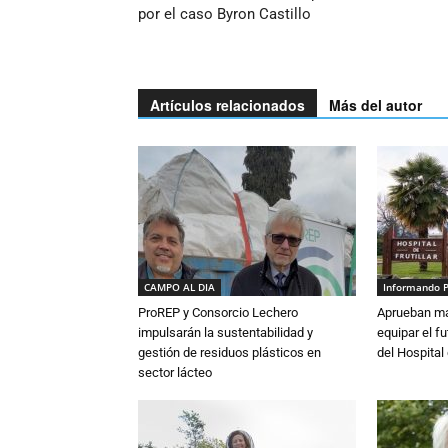
por el caso Byron Castillo
Artículos relacionados
Más del autor
CAMPO AL DIA
Informando 
ProREP y Consorcio Lechero
Aprueban má
impulsarán la sustentabilidad y
equipar el fu
gestión de residuos plásticos en
del Hospital 
sector lácteo