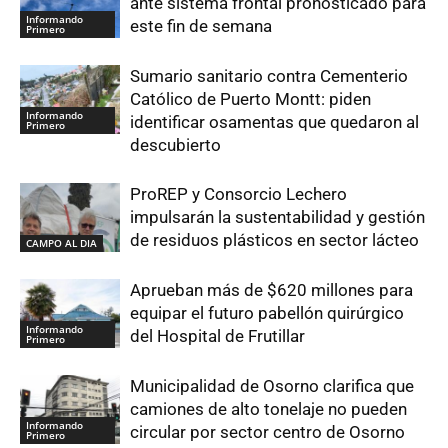
ante sistema frontal pronosticado para
Informando
este fin de semana
Primero
Sumario sanitario contra Cementerio
Católico de Puerto Montt: piden
Informando
identificar osamentas que quedaron al
Primero
descubierto
ProREP y Consorcio Lechero
impulsarán la sustentabilidad y gestión
de residuos plásticos en sector lácteo
CAMPO AL DIA
Aprueban más de $620 millones para
equipar el futuro pabellón quirúrgico
Informando
del Hospital de Frutillar
Primero
Municipalidad de Osorno clarifica que
camiones de alto tonelaje no pueden
Informando
circular por sector centro de Osorno
Primero