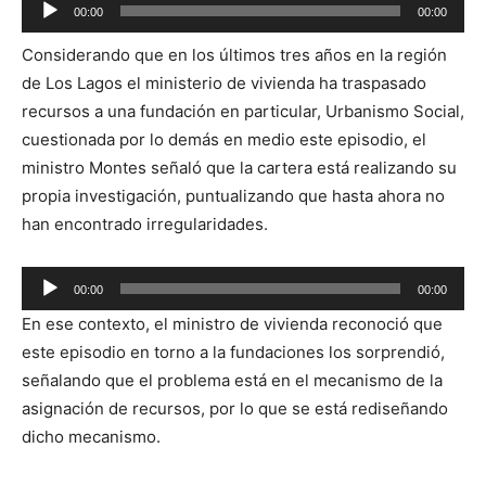
Reproductor
00:00
00:00
de
Considerando que en los últimos tres años en la región
audio
de Los Lagos el ministerio de vivienda ha traspasado
recursos a una fundación en particular, Urbanismo Social,
cuestionada por lo demás en medio este episodio, el
ministro Montes señaló que la cartera está realizando su
propia investigación, puntualizando que hasta ahora no
han encontrado irregularidades.
Reproductor
00:00
00:00
de
En ese contexto, el ministro de vivienda reconoció que
audio
este episodio en torno a la fundaciones los sorprendió,
señalando que el problema está en el mecanismo de la
asignación de recursos, por lo que se está rediseñando
dicho mecanismo.