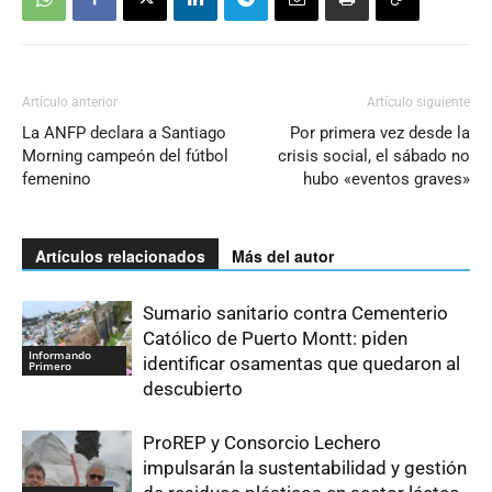
Artículo anterior
Artículo siguiente
La ANFP declara a Santiago
Por primera vez desde la
Morning campeón del fútbol
crisis social, el sábado no
femenino
hubo «eventos graves»
Artículos relacionados
Más del autor
Sumario sanitario contra Cementerio
Católico de Puerto Montt: piden
Informando
identificar osamentas que quedaron al
Primero
descubierto
ProREP y Consorcio Lechero
impulsarán la sustentabilidad y gestión