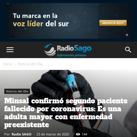
Inicio
Noticia del Día
Noticia del Día
Minsal confirmó segundo paciente
fallecido por coronavirus: Es una
adulta mayor con enfermedad
preexistente
Por
Radio SAGO
-
23 de marzo de 2020
144