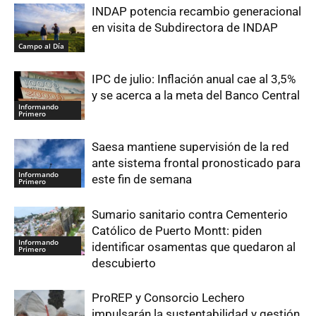
INDAP potencia recambio generacional
en visita de Subdirectora de INDAP
Campo al Día
IPC de julio: Inflación anual cae al 3,5%
y se acerca a la meta del Banco Central
Informando
Primero
Saesa mantiene supervisión de la red
ante sistema frontal pronosticado para
Informando
este fin de semana
Primero
Sumario sanitario contra Cementerio
Católico de Puerto Montt: piden
Informando
identificar osamentas que quedaron al
Primero
descubierto
ProREP y Consorcio Lechero
impulsarán la sustentabilidad y gestión