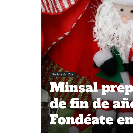
Noticia del Día
Minsal prep
de fin de añ
Fondéate en