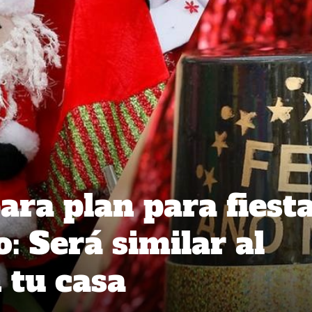
ara plan para fiest
o: Será similar al
 tu casa