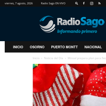
viernes, 7 agosto, 2026
Radio Sago EN VIVO
RadioSago
INICIO
OSORNO
PUERTO MONTT
NACIONAL
Inicio
Noticia del Día
Minsal prepara plan para fiest