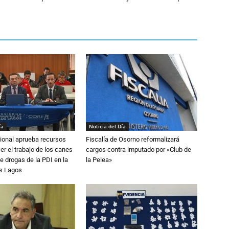
ía
Noticia del Día
ional aprueba recursos
Fiscalía de Osorno reformalizará
er el trabajo de los canes
cargos contra imputado por «Club de
e drogas de la PDI en la
la Pelea»
os Lagos