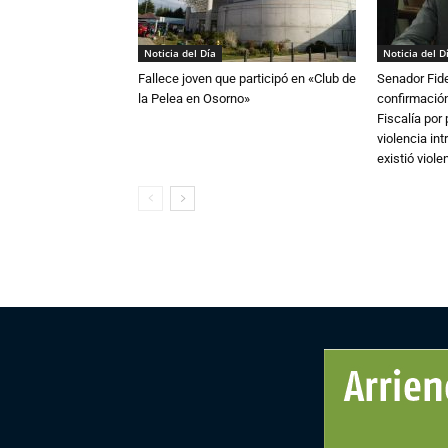
Noticia del Día
Noticia del D
Fallece joven que participó en «Club de
Senador Fide
la Pelea en Osorno»
confirmación
Fiscalía por
violencia in
existió violen