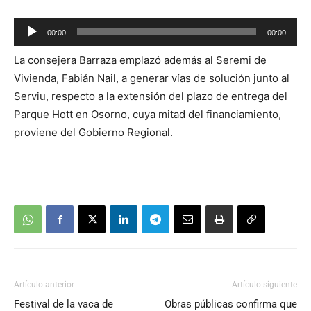
Reproductor
00:00
00:00
de
La consejera Barraza emplazó además al Seremi de
audio
Vivienda, Fabián Nail, a generar vías de solución junto al
Serviu, respecto a la extensión del plazo de entrega del
Parque Hott en Osorno, cuya mitad del financiamiento,
proviene del Gobierno Regional.
Artículo anterior
Artículo siguiente
Festival de la vaca de
Obras públicas confirma que