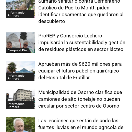
Sumario sanitario contra Cementerio
Católico de Puerto Montt: piden
Informando
identificar osamentas que quedaron al
Primero
descubierto
ProREP y Consorcio Lechero
impulsarán la sustentabilidad y gestión
de residuos plásticos en sector lácteo
Campo al Día
Aprueban más de $620 millones para
equipar el futuro pabellón quirúrgico
Informando
del Hospital de Frutillar
Primero
Municipalidad de Osorno clarifica que
camiones de alto tonelaje no pueden
Informando
circular por sector centro de Osorno
Primero
Las lecciones que están dejando las
fuertes lluvias en el mundo agrícola del