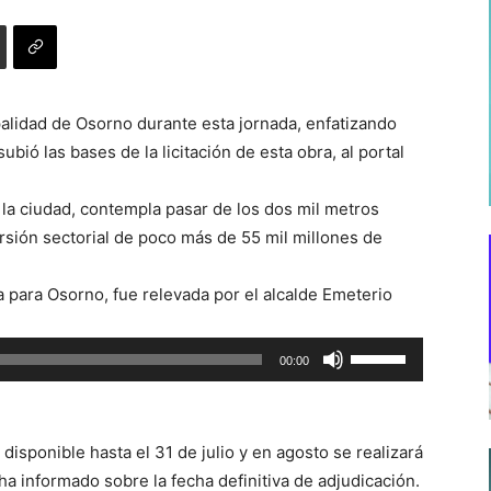
palidad de Osorno durante esta jornada, enfatizando
bió las bases de la licitación de esta obra, al portal
e la ciudad, contempla pasar de los dos mil metros
ersión sectorial de poco más de 55 mil millones de
 para Osorno, fue relevada por el alcalde Emeterio
Utiliza
00:00
las
teclas
de
á disponible hasta el 31 de julio y en agosto se realizará
flecha
a informado sobre la fecha definitiva de adjudicación.