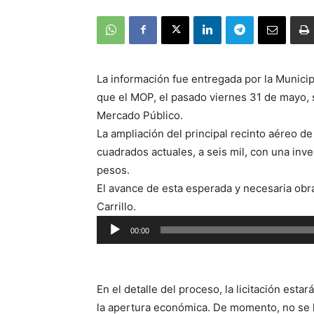
La información fue entregada por la Munici
que el MOP, el pasado viernes 31 de mayo, su
Mercado Público.
La ampliación del principal recinto aéreo d
cuadrados actuales, a seis mil, con una inv
pesos.
El avance de esta esperada y necesaria obra
Carrillo.
Reproductor
00:00
de
audio
En el detalle del proceso, la licitación estar
la apertura económica. De momento, no se h