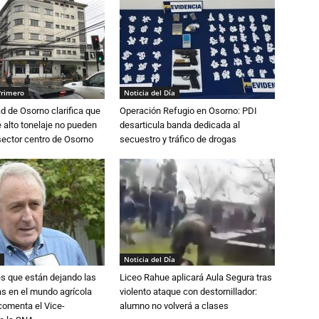
Primero
Noticia del Día
d de Osorno clarifica que
Operación Refugio en Osorno: PDI
alto tonelaje no pueden
desarticula banda dedicada al
 sector centro de Osorno
secuestro y tráfico de drogas
Noticia del Día
s que están dejando las
Liceo Rahue aplicará Aula Segura tras
ias en el mundo agrícola
violento ataque con destornillador:
 comenta el Vice-
alumno no volverá a clases