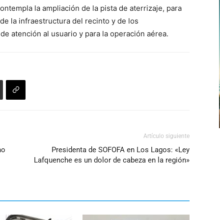
arriba/abajo
ntempla la ampliación de la pista de aterrizaje, para
para
 la infraestructura del recinto y de los
aumentar
e atención al usuario y para la operación aérea.
o
disminuir
el
volumen.
Artículo siguiente
no
Presidenta de SOFOFA en Los Lagos: «Ley
Lafquenche es un dolor de cabeza en la región»