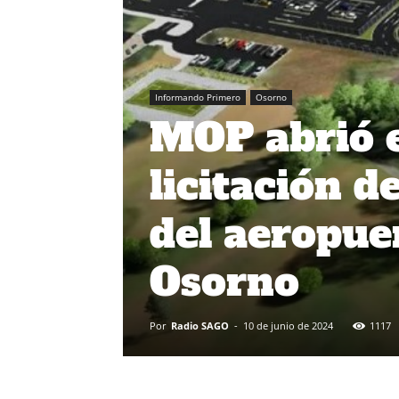
Informando Primero
Osorno
MOP abrió e
licitación d
del aeropue
Osorno
Por
Radio SAGO
-
10 de junio de 2024
1117