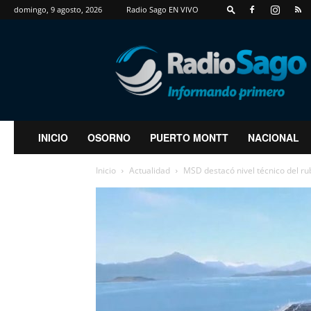
domingo, 9 agosto, 2026
Radio Sago EN VIVO
RadioSago
INICIO
OSORNO
PUERTO MONTT
NACIONAL
Inicio
Actualidad
MSD destacó nivel técnico del rub