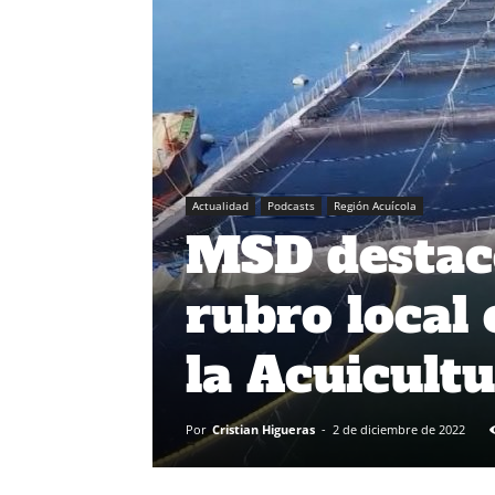
Actualidad
Podcasts
Región Acuícola
MSD destacó
rubro local 
la Acuicult
Por
Cristian Higueras
-
2 de diciembre de 2022