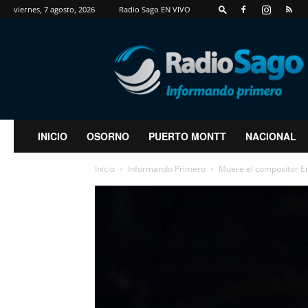
viernes, 7 agosto, 2026
Radio Sago EN VIVO
RadioSago
INICIO
OSORNO
PUERTO MONTT
NACIONAL
Inicio
Informando Primero
Muere el compositor En