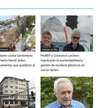
Primero
Campo al Día
tario contra Cementerio
ProREP y Consorcio Lechero
Puerto Montt: piden
impulsarán la sustentabilidad y
osamentas que quedaron al
gestión de residuos plásticos en
sector lácteo