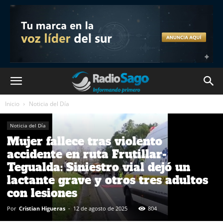
Inicio
Noticia del Día
Noticia del Día
Mujer fallece tras violento
accidente en ruta Frutillar-
Tegualda: Siniestro vial dejó un
lactante grave y otros tres adultos
con lesiones
Por
Cristian Higueras
-
12 de agosto de 2025
804