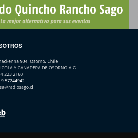
SOTROS
Mackenna 904, Osorno, Chile
ICOLA Y GANADERA DE OSORNO A.G.
64 223 2160
 9 57244942
sa@radiosago.cl