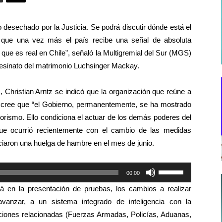
o desechado por la Justicia. Se podrá discutir dónde está el
s que una vez más el país recibe una señal de absoluta
 que es real en Chile”, señaló la Multigremial del Sur (MGS)
asesinato del matrimonio Luchsinger Mackay.
 Christian Arntz se indicó que la organización que reúne a
 cree que “el Gobierno, permanentemente, se ha mostrado
rorismo. Ello condiciona el actuar de los demás poderes del
ue ocurrió recientemente con el cambio de las medidas
ciaron una huelga de hambre en el mes de junio.
Utiliza
00:00
las
stá en la presentación de pruebas, los cambios a realizar
teclas
avanzar, a un sistema integrado de inteligencia con la
de
tuciones relacionadas (Fuerzas Armadas, Policías, Aduanas,
flecha