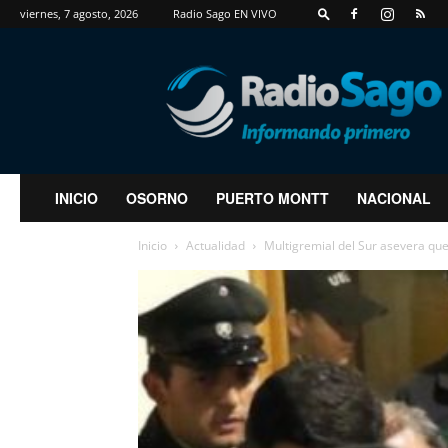
viernes, 7 agosto, 2026
Radio Sago EN VIVO
RadioSago
INICIO
OSORNO
PUERTO MONTT
NACIONAL
Inicio
Actualidad
Multigremial del Sur asevera que 