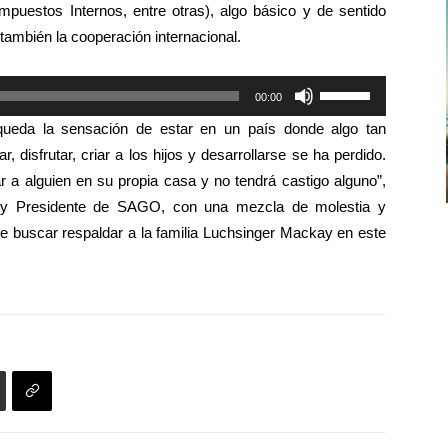
Impuestos Internos, entre otras), algo básico y de sentido
arriba/abajo
también la cooperación internacional.
para
aumentar
Utiliza
00:00
o
las
disminuir
queda la sensación de estar en un país donde algo tan
teclas
el
 disfrutar, criar a los hijos y desarrollarse se ha perdido.
de
volumen.
 a alguien en su propia casa y no tendrá castigo alguno”,
flecha
Sur y Presidente de SAGO, con una mezcla de molestia y
arriba/abajo
e buscar respaldar a la familia Luchsinger Mackay en este
para
aumentar
o
disminuir
el
volumen.