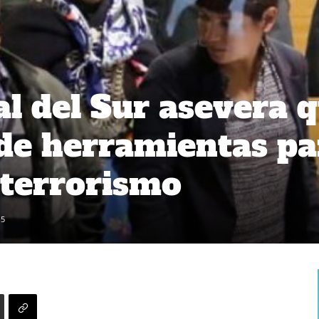
l del Sur asevera 
a de herramientas p
 terrorismo
15