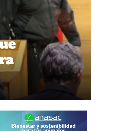
que
ara