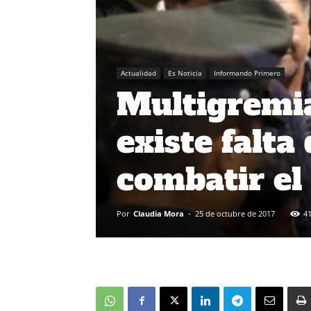
Actualidad
Es Noticia
Informando Primero
Multigremia
existe falt
combatir el
Por
Claudia Mora
-
25 de octubre de 2017
4