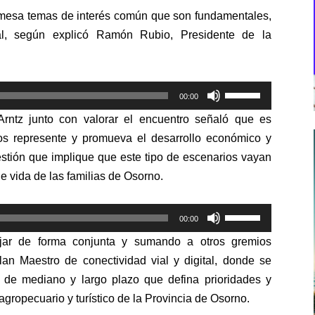
a mesa temas de interés común que son fundamentales,
tal, según explicó Ramón Rubio, Presidente de la
Utiliza
00:00
las
rntz junto con valorar el encuentro señaló que es
teclas
los represente y promueva el desarrollo económico y
de
estión que implique que este tipo de escenarios vayan
flecha
e vida de las familias de Osorno.
arriba/abajo
para
Utiliza
aumentar
00:00
las
o
jar de forma conjunta y sumando a otros gremios
teclas
disminuir
lan Maestro de conectividad vial y digital, donde se
de
el
 de mediano y largo plazo que defina prioridades y
flecha
volumen.
agropecuario y turístico de la Provincia de Osorno.
arriba/abajo