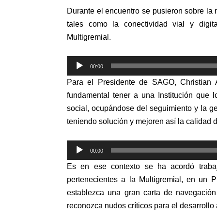
Durante el encuentro se pusieron sobre l
tales como la conectividad vial y digi
Multigremial.
Reproductor
00:00
de
Para el Presidente de SAGO, Christian A
audio
fundamental tener a una Institución que 
social, ocupándose del seguimiento y la g
teniendo solución y mejoren así la calidad d
Reproductor
00:00
de
Es en ese contexto se ha acordó traba
audio
pertenecientes a la Multigremial, en un P
establezca una gran carta de navegación
reconozca nudos críticos para el desarrollo 