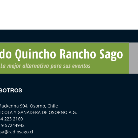
SOTROS
Mackenna 904, Osorno, Chile
ICOLA Y GANADERA DE OSORNO A.G.
64 223 2160
 9 57244942
sa@radiosago.cl