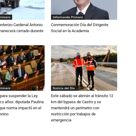
Primero
Informando Primero
nterizo Cardenal Antonio
Conmemoración Día del Dirigente
anecerá cerrado durante
Social en la Academia
Primero
Noticia del Día
para suspender la Ley
Este sábado se abrirán al tránsito 12
nco años: diputada Paulina
km del bypass de Castro y se
que norma impactó en el
mantendrá un perímetro con
enino
restricción por trabajos de
emergencia