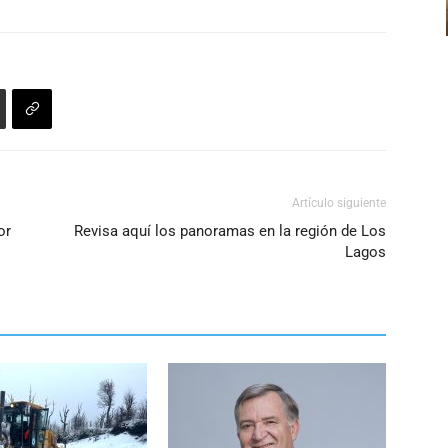
para
aumentar
o
disminuir
el
volumen.
Artículo siguiente
or
Revisa aquí los panoramas en la región de Los
Lagos