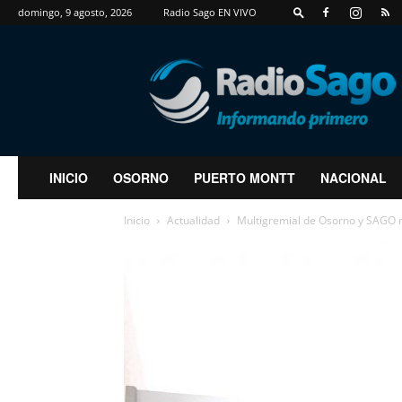
domingo, 9 agosto, 2026
Radio Sago EN VIVO
RadioSago
INICIO
OSORNO
PUERTO MONTT
NACIONAL
Inicio
Actualidad
Multigremial de Osorno y SAGO 