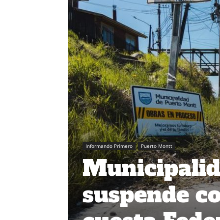
Informando Primero
Puerto Montt
Municipali
suspende co