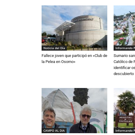
Noticia del Día
Informando 
Fallece joven que participó en «Club de
Sumario sani
la Pelea en Osorno»
Católico de 
identificar 
descubierto
CAMPO AL DIA
Informando 