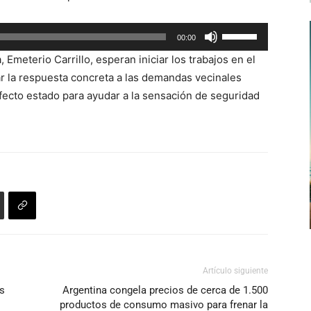
Utiliza
00:00
las
 Emeterio Carrillo, esperan iniciar los trabajos en el
teclas
r la respuesta concreta a las demandas vecinales
de
fecto estado para ayudar a la sensación de seguridad
flecha
arriba/abajo
para
aumentar
o
disminuir
el
volumen.
Artículo siguiente
s
Argentina congela precios de cerca de 1.500
productos de consumo masivo para frenar la