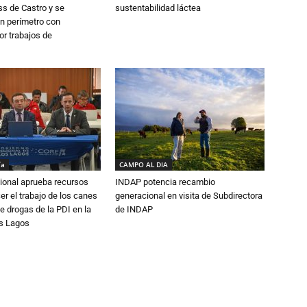
s de Castro y se
sustentabilidad láctea
n perímetro con
or trabajos de
ía
CAMPO AL DIA
ional aprueba recursos
INDAP potencia recambio
er el trabajo de los canes
generacional en visita de Subdirectora
e drogas de la PDI en la
de INDAP
os Lagos