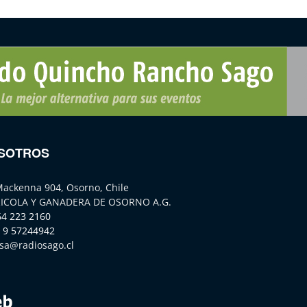
SOTROS
Mackenna 904, Osorno, Chile
ICOLA Y GANADERA DE OSORNO A.G.
64 223 2160
 9 57244942
sa@radiosago.cl