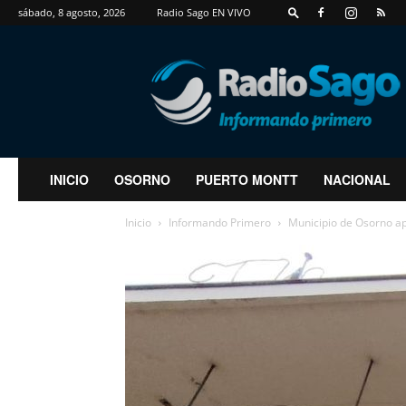
sábado, 8 agosto, 2026
Radio Sago EN VIVO
RadioSago
INICIO
OSORNO
PUERTO MONTT
NACIONAL
Inicio
Informando Primero
Municipio de Osorno ap