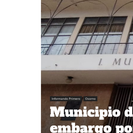
Informando Primero
Osorno
Municipio d
embargo por