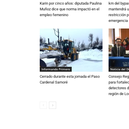
Karin por cinco años: diputada Paulina
km del bypas
Muñoz dice que norma impactó en el
mantendrá u
empleo femenino
restricción p
emergencia
Informando Primero
Noticia del D
Cerrado durante esta jornada el Paso
Consejo Reg
Cardenal Samoré
para fortalec
detectores d
región de L