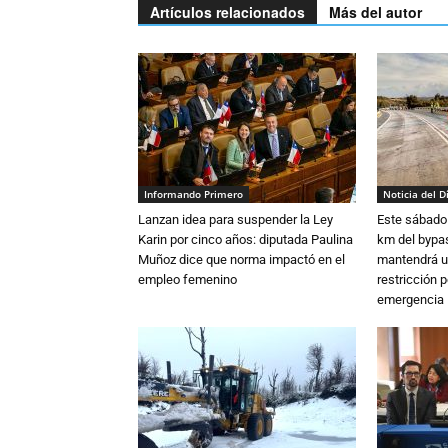
Artículos relacionados
Más del autor
Informando Primero
Noticia del D
Lanzan idea para suspender la Ley
Este sábado 
Karin por cinco años: diputada Paulina
km del bypas
Muñoz dice que norma impactó en el
mantendrá u
empleo femenino
restricción p
emergencia