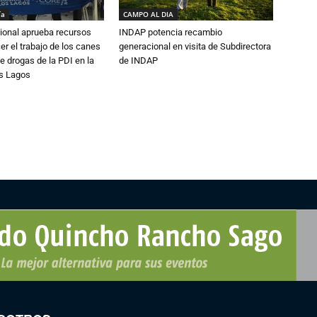
ía
CAMPO AL DIA
ional aprueba recursos
INDAP potencia recambio
er el trabajo de los canes
generacional en visita de Subdirectora
e drogas de la PDI en la
de INDAP
os Lagos