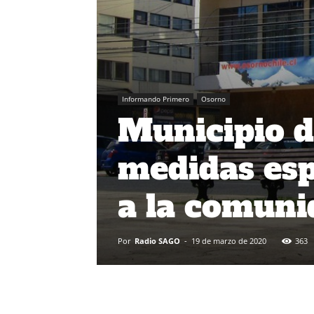
Informando Primero
Osorno
Municipio 
medidas esp
a la comun
Por
Radio SAGO
-
19 de marzo de 2020
363