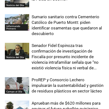
Noticia del Día
Sumario sanitario contra Cementerio
Católico de Puerto Montt: piden
Informando
identificar osamentas que quedaron al
Primero
descubierto
Senador Fidel Espinoza tras
confirmación de investigación de
Fiscalía por presunto incidente de
Noticia del Día
violencia intrafamiliar señala que “no
existió violencia física ni verbal de...
ProREP y Consorcio Lechero
impulsarán la sustentabilidad y gestión
de residuos plásticos en sector lácteo
Campo al Día
Aprueban más de $620 millones para
equipar el futuro pabellón quirúrgico