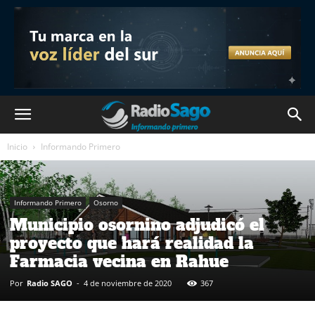
Inicio
Informando Primero
Informando Primero
Osorno
Municipio osornino adjudicó el
proyecto que hará realidad la
Farmacia vecina en Rahue
Por
Radio SAGO
-
4 de noviembre de 2020
367