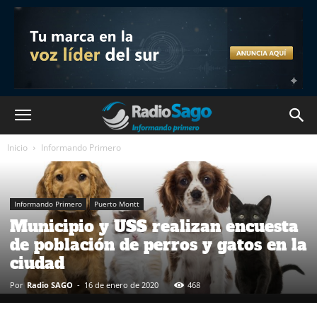
Inicio
Informando Primero
Informando Primero
Puerto Montt
Municipio y USS realizan encuesta
de población de perros y gatos en la
ciudad
Por
Radio SAGO
-
16 de enero de 2020
468