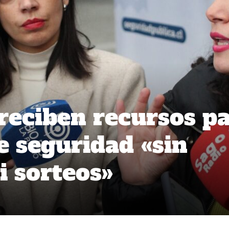
reciben recursos p
e seguridad «sin
i sorteos»