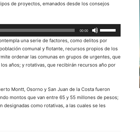
s tipos de proyectos, emanados desde los consejos
de
flecha
arriba/abajo
Utiliza
00:00
para
las
aumentar
contempla una serie de factores, como delitos por
teclas
o
 población comunal y flotante, recursos propios de los
de
disminuir
ermite ordenar las comunas en grupos de urgentes, que
flecha
el
los años; y rotativas, que recibirán recursos año por
arriba/abajo
volumen.
para
aumentar
uerto Montt, Osorno y San Juan de la Costa fueron
o
endo montos que van entre 65 y 55 millones de pesos;
disminuir
n designadas como rotativas, a las cuales se les
el
volumen.