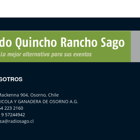
SOTROS
Mackenna 904, Osorno, Chile
ICOLA Y GANADERA DE OSORNO A.G.
64 223 2160
 9 57244942
sa@radiosago.cl