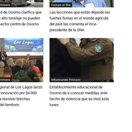
Primero
Campo al Día
d de Osorno clarifica que
Las lecciones que están dejando las
alto tonelaje no pueden
fuertes lluvias en el mundo agrícola
 sector centro de Osorno
del país las comenta el Vice-
presidente de la SNA
Primero
Informando Primero
gional de Los Lagos lanzó
Establecimiento educacional de
 innovación por $4.000
Osorno da a conocer medidas ante
a resolver brechas
hecho de violencia que se vivió este
el territorio
lunes