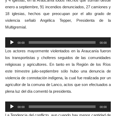
y 4 iglesias, en la Araucanía todos hechos que suman desde
enero a septiembre, 91 incendios denunciados, 27 camiones y
18 iglesias, hechos que preocupan por el alto grado de
violencia señaló Angélica Tepper, Presidenta de la
Multigremial.
Reproductor
00:00
00:00
de
Los actores mayormente violentados en la Araucanía fueron
audio
los transportistas y choferes seguidos de las comunidades
religiosas y agricultores. En tanto en la Región de los Ríos
este trimestre julio-septiembre sólo hubo una denuncia de
violencia de connotación indígena, la cual fue realizada por un
agricultor de la comuna de Lanco, actos que son efectuados a
plena luz del día comentó la presidenta.
Reproductor
00:00
00:00
de
La Tendencia del conflicto, aun cuando hay menor cantidad de