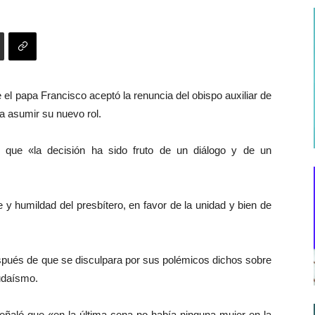
 el papa Francisco aceptó la renuncia del obispo auxiliar de
 a asumir su nuevo rol.
 que «la decisión ha sido fruto de un diálogo y de un
e y humildad del presbítero, en favor de la unidad y bien de
spués de que se disculpara por sus polémicos dichos sobre
judaísmo.
señaló que «en la última cena no había ninguna mujer en la