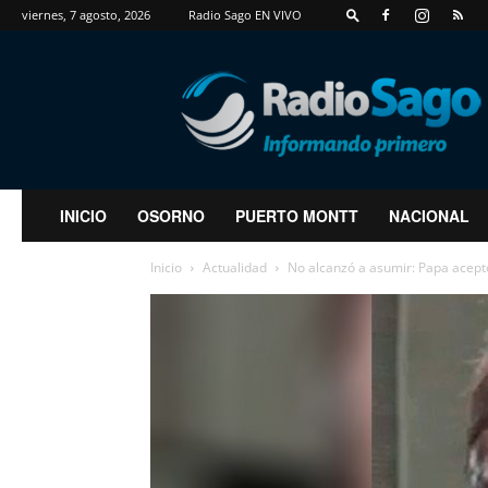
viernes, 7 agosto, 2026
Radio Sago EN VIVO
RadioSago
INICIO
OSORNO
PUERTO MONTT
NACIONAL
Inicio
Actualidad
No alcanzó a asumir: Papa aceptó 