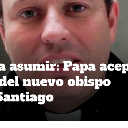
a asumir: Papa ace
 del nuevo obispo
 Santiago