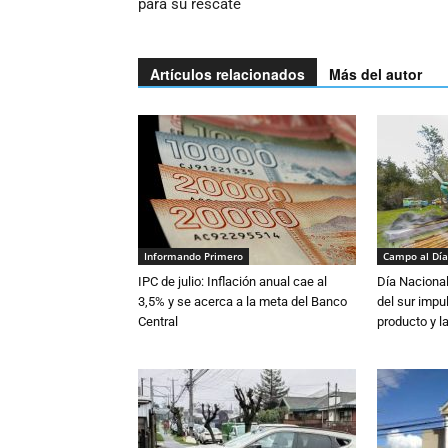
para su rescate
Artículos relacionados
Más del autor
Informando Primero
Campo al Día
IPC de julio: Inflación anual cae al
Día Nacional
3,5% y se acerca a la meta del Banco
del sur impu
Central
producto y l