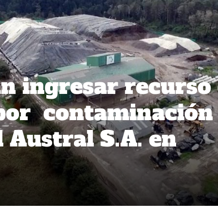
n ingresar recurso
por contaminación
 Austral S.A. en