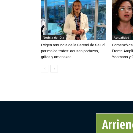
Noticia del Día
Actualidad
Exigen renuncia de la Seremi de Salud
Comenzó cam
por malos tratos: acusan portazos,
Frente Ampli
gritos y amenazas
Yeomans y C