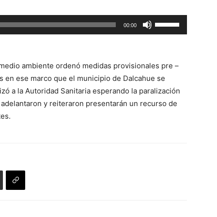
arriba/abajo
para
Utiliza
00:00
aumentar
las
o
teclas
disminuir
de
el
 medio ambiente ordenó medidas provisionales pre –
flecha
volumen.
es en ese marco que el municipio de Dalcahue se
arriba/abajo
izó a la Autoridad Sanitaria esperando la paralización
para
o adelantaron y reiteraron presentarán un recurso de
aumentar
tes.
o
disminuir
el
volumen.