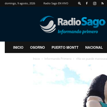
domingo, 9 agosto, 2026
Radio Sago EN VIVO
RadioSago
INICIO
OSORNO
PUERTO MONTT
NACIONAL
Inicio
Informando Primero
«No se puede manosear 