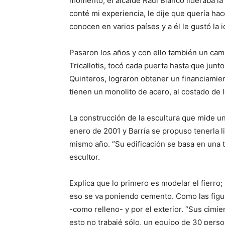
momento, el alcalde Raúl Blanco lideraba la
conté mi experiencia, le dije que quería hac
conocen en varios países y a él le gustó la 
Pasaron los años y con ello también un cam
Tricallotis, tocó cada puerta hasta que junt
Quinteros, lograron obtener un financiamie
tienen un monolito de acero, al costado de l
La construcción de la escultura que mide u
enero de 2001 y Barría se propuso tenerla li
mismo año. “Su edificación se basa en una t
escultor.
Explica que lo primero es modelar el fierro;
eso se va poniendo cemento. Como las figur
-como relleno- y por el exterior. “Sus cim
esto no trabajé sólo, un equipo de 30 per