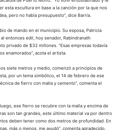
 alcaldía de Puerto Montt. “Yo volví entusiasmado y le
er esta escultura en base a la canción por la que nos
idea, pero no había presupuesto”, dice Barría.
bio de mando en el municipio. Su esposa, Patricia
o al entonces edil, hoy senador, Rabindranath
nto privado de $32 millones. “Esas empresas todavía
os enamorados”, acota el artista.
nos siete metros y medio, comenzó a principios de
sta, por un tema simbólico, el 14 de febrero de ese
écnica de fierro con malla y cemento”, comenta el
 luego, ese fierro se recubre con la malla y encima de
as son tan grandes, este último material va por dentro
ientos deben tener como dos metros de profundidad. En
sonas, más o menos, me ayudó”, comenta agradecido.