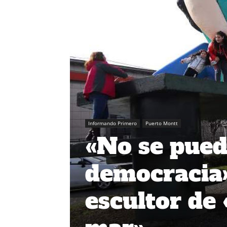
Informando Primero
Puerto Montt
«No se pued
democracia»:
escultor de 