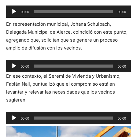
Reproductor
00:00
00:00
de
En representación municipal, Johana Schulbach,
audio
Delegada Municipal de Alerce, coincidió con este punto,
agregando que, solicitan que se genere un proceso
amplio de difusión con los vecinos.
Reproductor
00:00
00:00
de
En ese contexto, el Seremi de Vivienda y Urbanismo,
audio
Fabián Nail, puntualizó que el compromiso está en
levantar y relevar las necesidades que los vecinos
sugieren.
Reproductor
00:00
00:00
de
audio