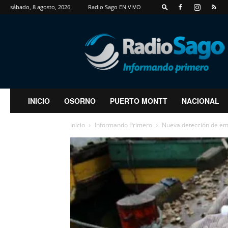
sábado, 8 agosto, 2026
Radio Sago EN VIVO
RadioSago
INICIO
OSORNO
PUERTO MONTT
NACIONAL
Inicio
Informando Primero
Nueva detección de em